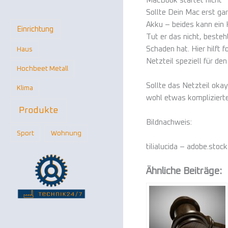
MacBook startet nicht
Sollte Dein Mac erst ga
Akku – beides kann ein H
Einrichtung
Tut er das nicht, besteh
Schaden hat. Hier hilft 
Haus
Netzteil speziell für de
Hochbeet Metall
Sollte das Netzteil okay
Klima
wohl etwas komplizierte
Produkte
Bildnachweis:
Sport
Wohnung
tilialucida – adobe.stoc
Ähnliche Beiträge: