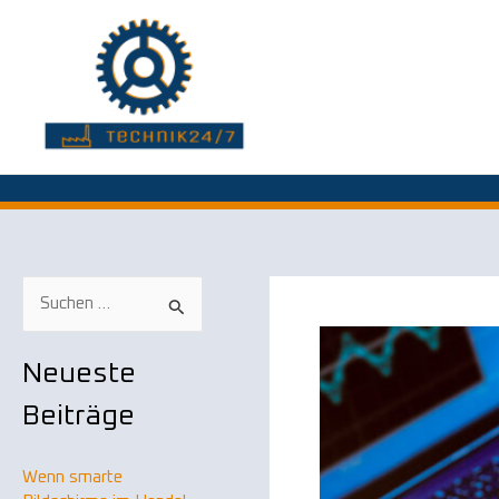
Zum
Inhalt
springen
S
u
Neueste
c
Beiträge
h
e
n
Wenn smarte