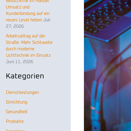
Bildschirme im Handel
n
Umsatz und
a
Kundenbindung auf ein
neues Level heben
Juli
c
27, 2026
h
Arbeitsalltag auf der
:
Straße: Mehr Sichtweite
durch moderne
Lichttechnik im Einsatz
Juni 11, 2026
Kategorien
Dienstleistungen
Einrichtung
Gesundheit
Produkte