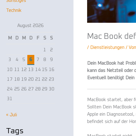
Sonstiges
Technik
August 2026
Mac Book def
M
D
M
D
F
S
S
/
Dienstleistungen
/ Vo
1
2
3
4
5
6
7
8
9
Dein MacBook hat Proble
10
11
12
13
14
15
16
kann das Netzteil oder 
Eventuell benötigt Dein
17
18
19
20
21
22
23
24
25
26
27
28
29
30
31
MacBook startet, aber fu
Sollten Dein MacBook st
Apple ein Diagnosetool,
« Juli
befindet sich auf der H
Tags