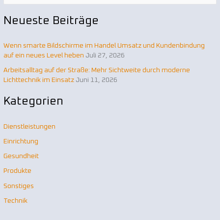
u
Neueste Beiträge
c
h
Wenn smarte Bildschirme im Handel Umsatz und Kundenbindung
e
auf ein neues Level heben
Juli 27, 2026
n
Arbeitsalltag auf der Straße: Mehr Sichtweite durch moderne
n
Lichttechnik im Einsatz
Juni 11, 2026
a
Kategorien
c
h
Dienstleistungen
:
Einrichtung
Gesundheit
Produkte
Sonstiges
Technik