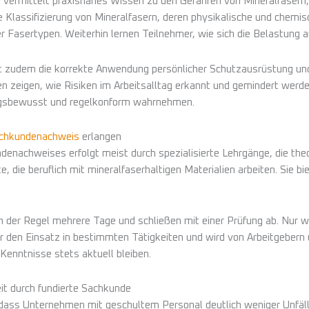
vermittelt praxisnahes Wissen zu den Gefahren von Mineralfasern
Klassifizierung von Mineralfasern, deren physikalische und chemi
 Fasertypen. Weiterhin lernen Teilnehmer, wie sich die Belastung 
 zudem die korrekte Anwendung persönlicher Schutzausrüstung und 
n zeigen, wie Risiken im Arbeitsalltag erkannt und gemindert werden
gsbewusst und regelkonform wahrnehmen.
achkundenachweis
erlangen
enachweises erfolgt meist durch spezialisierte Lehrgänge, die theo
te, die beruflich mit mineralfaserhaltigen Materialien arbeiten. Si
 der Regel mehrere Tage und schließen mit einer Prüfung ab. Nur we
ür den Einsatz in bestimmten Tätigkeiten und wird von Arbeitgeber
Kenntnisse stets aktuell bleiben.
eit durch fundierte Sachkunde
h, dass Unternehmen mit geschultem Personal deutlich weniger Unfäl