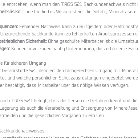
ile entstehen, wenn man den TRGS 521 Sachkundenachweis nicht n
eitsrisiko:
Ohne fundiertes Wissen steigt die Gefahr, Mineralfase
quenzen:
Fehlender Nachweis kann zu Bußgeldern oder Haftungsfrag
Unzureichende Sachkunde kann zu fehlerhaften Arbeitsprozessen un
trieblichen Sicherheit:
Ohne geschulte Mitarbeiter ist die Umsetz
ägen:
Kunden bevorzugen häufig Unternehmen, die zertifizierte Fach
e für sicheren Umgang
r Gefahrstoffe 521 definiert den fachgerechten Umgang mit Mineral
ltet und welche persönlichen Schutzausrüstungen eingesetzt werden 
der bestätigt, dass Mitarbeiter über das nötige Wissen verfügen.
nach TRGS 521 belegt, dass die Person die Gefahren kennt und di
e Lagerung als auch die Verarbeitung und Entsorgung von Mineralfas
ermeiden und die gesetzlichen Vorgaben zu erfüllen.
 Sachkundenachweises