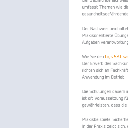
Der Sachkundenachweis 
umfasst Themen wie die 
gesundheitsgefährdender
Der Nachweis beinhaltet
Praxisorientierte Übunge
Aufgaben verantwortun
Wie Sie den
trgs 521 s
Der Erwerb des Sachkund
richten sich an Fachkräf
Anwendung im Betrieb.
Die Schulungen dauern in
ist oft Voraussetzung f
gewährleisten, dass die 
Praxisbeispiele: Sicherh
In der Praxis zeigt sic