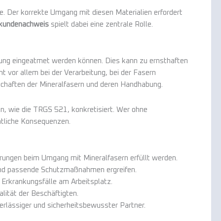
e. Der korrekte Umgang mit diesen Materialien erfordert
kundenachweis
spielt dabei eine zentrale Rolle.
bung eingeatmet werden können. Dies kann zu ernsthaften
 vor allem bei der Verarbeitung, bei der Fasern
chaften der Mineralfasern und deren Handhabung.
ln, wie die TRGS 521, konkretisiert. Wer ohne
chtliche Konsequenzen.
erungen beim Umgang mit Mineralfasern erfüllt werden.
und passende Schutzmaßnahmen ergreifen.
Erkrankungsfälle am Arbeitsplatz.
lität der Beschäftigten.
erlässiger und sicherheitsbewusster Partner.