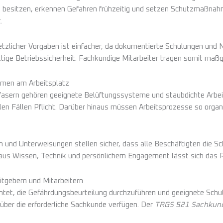
besitzen, erkennen Gefahren frühzeitig und setzen Schutzmaßnahm
.
etzlicher Vorgaben ist einfacher, da dokumentierte Schulungen und 
ltige Betriebssicherheit. Fachkundige Mitarbeiter tragen somit maß
men am Arbeitsplatz
fasern gehören geeignete Belüftungssysteme und staubdichte Arb
elen Fällen Pflicht. Darüber hinaus müssen Arbeitsprozesse so organ
 und Unterweisungen stellen sicher, dass alle Beschäftigten die 
aus Wissen, Technik und persönlichem Engagement lässt sich das Ris
tgebern und Mitarbeitern
ichtet, die Gefährdungsbeurteilung durchzuführen und geeignete Sch
 über die erforderliche Sachkunde verfügen. Der
TRGS 521 Sachkun