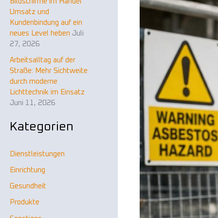
Bildschirme im Handel
n
Mineralfasern
Umsatz und
a
unterwegs?
Kundenbindung auf ein
neues Level heben
Juli
Entdecken
c
27, 2026
Sie,
h
wie
Arbeitsalltag auf der
:
fundiertes
Straße: Mehr Sichtweite
Wissen
durch moderne
den
Lichttechnik im Einsatz
Juni 11, 2026
Unterschied
macht.
Kategorien
Dienstleistungen
Einrichtung
Gesundheit
Produkte