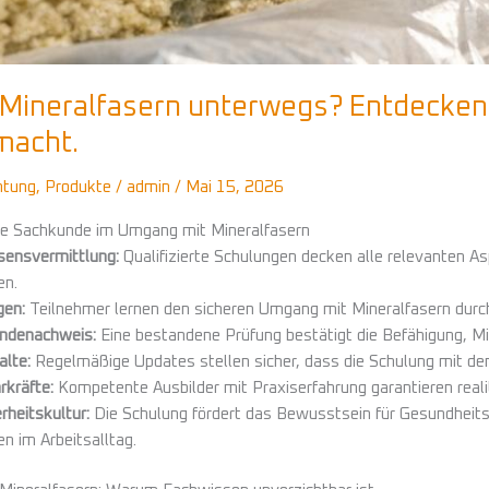
t Mineralfasern unterwegs? Entdecken 
macht.
htung
,
Produkte
/
admin
/
Mai 15, 2026
rte Sachkunde im Umgang mit Mineralfasern
ensvermittlung:
Qualifizierte Schulungen decken alle relevanten A
n.
gen:
Teilnehmer lernen den sicheren Umgang mit Mineralfasern durch
undenachweis:
Eine bestandene Prüfung bestätigt die Befähigung, Mi
alte:
Regelmäßige Updates stellen sicher, dass die Schulung mit de
rkräfte:
Kompetente Ausbilder mit Praxiserfahrung garantieren real
rheitskultur:
Die Schulung fördert das Bewusstsein für Gesundheit
 im Arbeitsalltag.