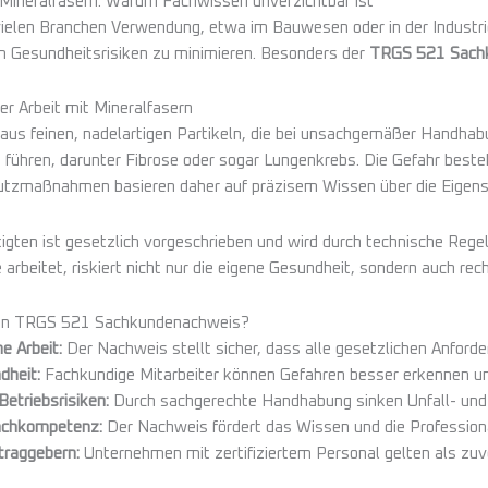
Mineralfasern: Warum Fachwissen unverzichtbar ist
 vielen Branchen Verwendung, etwa im Bauwesen oder in der Industri
m Gesundheitsrisiken zu minimieren. Besonders der
TRGS 521 Sach
er Arbeit mit Mineralfasern
aus feinen, nadelartigen Partikeln, die bei unsachgemäßer Handha
hren, darunter Fibrose oder sogar Lungenkrebs. Die Gefahr besteht
hutzmaßnahmen basieren daher auf präzisem Wissen über die Eigens
igten ist gesetzlich vorgeschrieben und wird durch technische Rege
rbeitet, riskiert nicht nur die eigene Gesundheit, sondern auch re
 den TRGS 521 Sachkundenachweis?
 Arbeit:
Der Nachweis stellt sicher, dass alle gesetzlichen Anford
dheit:
Fachkundige Mitarbeiter können Gefahren besser erkennen 
etriebsrisiken:
Durch sachgerechte Handhabung sinken Unfall- und 
achkompetenz:
Der Nachweis fördert das Wissen und die Professiona
traggebern:
Unternehmen mit zertifiziertem Personal gelten als zuv