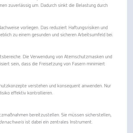
en zuverlässig um. Dadurch sinkt die Belastung durch
Nachweise vorliegen. Das reduziert Haftungsrisiken und
geblich zu einem gesunden und sicheren Arbeitsumfeld bei.
eitsbereiche. Die Verwendung von Atemschutzmasken und
isiert sein, dass die Freisetzung von Fasern minimiert
Schutzkonzepte verstehen und konsequent anwenden. Nur
iko effektiv kontrollieren.
utzmaßnahmen bereitzustellen. Sie müssen sicherstellen,
denachweis
ist dabei ein zentrales Instrument.