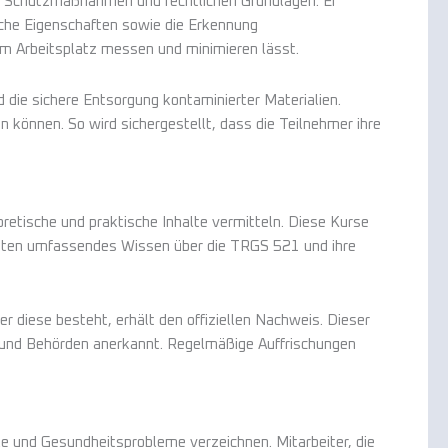
, Schutzmaßnahmen und rechtlichen Grundlagen. Er
sche Eigenschaften sowie die Erkennung
am Arbeitsplatz messen und minimieren lässt.
die sichere Entsorgung kontaminierter Materialien.
 können. So wird sichergestellt, dass die Teilnehmer ihre
retische und praktische Inhalte vermitteln. Diese Kurse
e bieten umfassendes Wissen über die TRGS 521 und ihre
r diese besteht, erhält den offiziellen Nachweis. Dieser
n und Behörden anerkannt. Regelmäßige Auffrischungen
le und Gesundheitsprobleme verzeichnen. Mitarbeiter, die