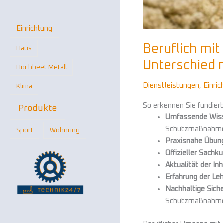
Einrichtung
Beruflich mi
Haus
Unterschied 
Hochbeet Metall
Dienstleistungen
,
Einric
Klima
So erkennen Sie fundie
Produkte
Umfassende Wiss
Schutzmaßnahme
Sport
Wohnung
Praxisnahe Übun
Offizieller Sachk
Aktualität der Inh
Erfahrung der Leh
Nachhaltige Siche
Schutzmaßnahmen