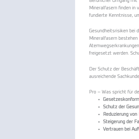
Beruflicher Umgang mit 
Mineralfasern finden in
fundierte Kenntnisse, u
Gesundheitsrisiken bei d
Mineralfasern bestehen 
Atemwegserkrankungen fü
freigesetzt werden. Sc
Der Schutz der Beschäft
ausreichende Sachkunde a
Pro – Was spricht für
Gesetzeskonforme
Schutz der Gesun
Reduzierung von B
Steigerung der F
Vertrauen bei Auf