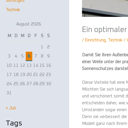
Sonstiges
Technik
August 2026
Ein optimale
M
D
M
D
F
S
S
/
Einrichtung
,
Technik
/ 
1
2
Damit Sie Ihren Außenb
3
4
5
6
7
8
9
einer Weile unter der pr
10
11
12
13
14
15
16
Sonnenschutzes darstell
17
18
19
20
21
22
23
Diese Vorteile hat eine 
24
25
26
27
28
29
30
Möchten Sie sich langsa
31
und verschönert somit d
entscheiden daher, wie 
« Juli
Umständen sogar einen g
Denn sie verbessert die 
Tags
Modell ganz nach Ihre