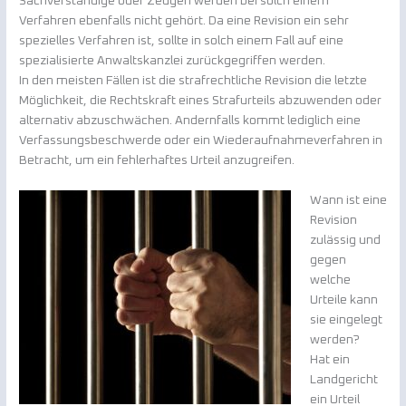
Sachverständige oder Zeugen werden bei solch einem
Verfahren ebenfalls nicht gehört. Da eine Revision ein sehr
spezielles Verfahren ist, sollte in solch einem Fall auf eine
spezialisierte Anwaltskanzlei zurückgegriffen werden.
In den meisten Fällen ist die strafrechtliche Revision die letzte
Möglichkeit, die Rechtskraft eines Strafurteils abzuwenden oder
alternativ abzuschwächen. Andernfalls kommt lediglich eine
Verfassungsbeschwerde oder ein Wiederaufnahmeverfahren in
Betracht, um ein fehlerhaftes Urteil anzugreifen.
Wann ist eine
Revision
zulässig und
gegen
welche
Urteile kann
sie eingelegt
werden?
Hat ein
Landgericht
ein Urteil