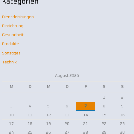
Kategorien
c
h
Dienstleistungen
:
Einrichtung
Gesundheit
Produkte
Sonstiges
Technik
August 2026
M
D
M
D
F
S
S
1
2
3
4
5
6
7
8
9
10
11
12
13
14
15
16
17
18
19
20
21
22
23
24
25
26
27
28
29
30