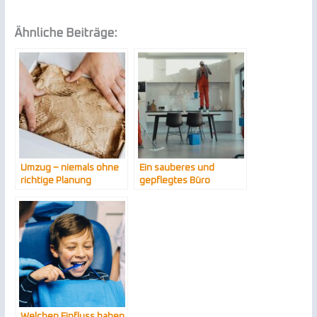
Ähnliche Beiträge:
Umzug – niemals ohne
Ein sauberes und
richtige Planung
gepflegtes Büro
hinterlässt einen guten
Eindruck
Welchen Einfluss haben