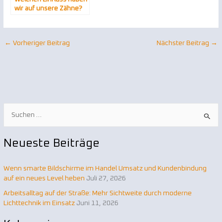
wir auf unsere Zähne?
←
Vorheriger Beitrag
Nächster Beitrag
→
S
u
Neueste Beiträge
c
h
Wenn smarte Bildschirme im Handel Umsatz und Kundenbindung
e
auf ein neues Level heben
Juli 27, 2026
n
Arbeitsalltag auf der Straße: Mehr Sichtweite durch moderne
n
Lichttechnik im Einsatz
Juni 11, 2026
a