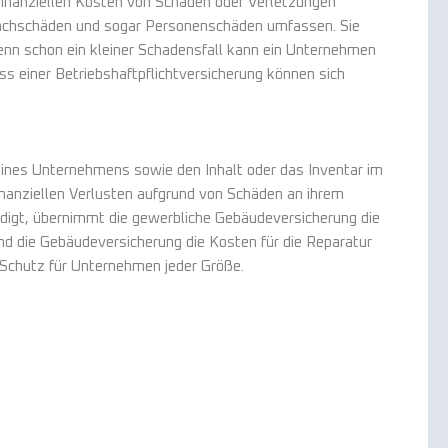
 finanziellen Kosten von Schäden oder Verletzungen
 Sachschäden und sogar Personenschäden umfassen. Sie
enn schon ein kleiner Schadensfall kann ein Unternehmen
 einer Betriebshaftpflichtversicherung können sich
 eines Unternehmens sowie den Inhalt oder das Inventar im
finanziellen Verlusten aufgrund von Schäden an ihrem
digt, übernimmt die gewerbliche Gebäudeversicherung die
nd die Gebäudeversicherung die Kosten für die Reparatur
 Schutz für Unternehmen jeder Größe.