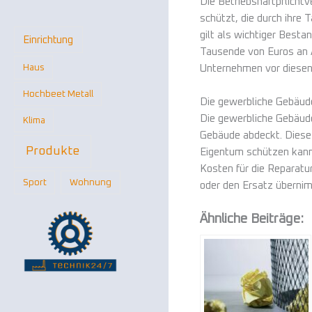
Die Betriebshaftpflicht
schützt, die durch ihre
gilt als wichtiger Best
Einrichtung
Tausende von Euros an A
Haus
Unternehmen vor diesen
Hochbeet Metall
Die gewerbliche Gebäud
Die gewerbliche Gebäude
Klima
Gebäude abdeckt. Diese A
Produkte
Eigentum schützen kann.
Kosten für die Reparatu
Sport
Wohnung
oder den Ersatz übernim
Ähnliche Beiträge: