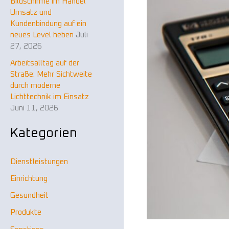
Bildschirme im Handel
n
Umsatz und
a
Kundenbindung auf ein
neues Level heben
Juli
c
27, 2026
h
Arbeitsalltag auf der
:
Straße: Mehr Sichtweite
durch moderne
Lichttechnik im Einsatz
Juni 11, 2026
Kategorien
Dienstleistungen
Einrichtung
Gesundheit
Produkte