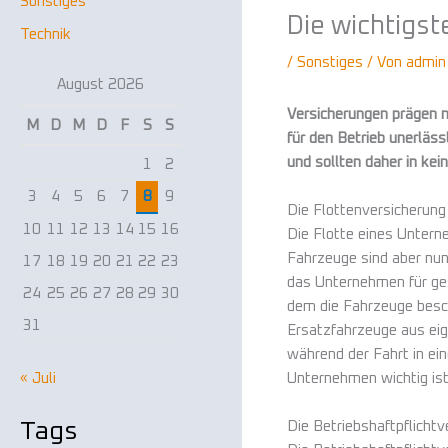
Sonstiges
Die wichtigs
Technik
/
Sonstiges
/ Von
admin
August 2026
Versicherungen prägen ni
M
D
M
D
F
S
S
für den Betrieb unerläs
und sollten daher in kei
1
2
3
4
5
6
7
8
9
Die Flottenversicherung
10
11
12
13
14
15
16
Die Flotte eines Untern
Fahrzeuge sind aber nun 
17
18
19
20
21
22
23
das Unternehmen für gesc
24
25
26
27
28
29
30
dem die Fahrzeuge besc
31
Ersatzfahrzeuge aus eig
während der Fahrt in ei
« Juli
Unternehmen wichtig ist
Tags
Die Betriebshaftpflichtv