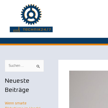
Zum
Inhalt
springen
S
u
Neueste
c
Beiträge
h
e
n
Wenn smarte