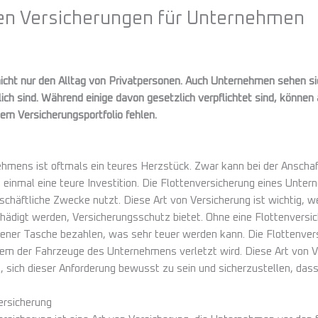
ten Versicherungen für Unternehmen
cht nur den Alltag von Privatpersonen. Auch Unternehmen sehen sich
slich sind. Während einige davon gesetzlich verpflichtet sind, könn
nem Versicherungsportfolio fehlen.
ehmens ist oftmals ein teures Herzstück. Zwar kann bei der Ansch
einmal eine teure Investition. Die Flottenversicherung eines Untern
häftliche Zwecke nutzt. Diese Art von Versicherung ist wichtig, wei
hädigt werden, Versicherungsschutz bietet. Ohne eine Flottenvers
ener Tasche bezahlen, was sehr teuer werden kann. Die Flottenvers
nem der Fahrzeuge des Unternehmens verletzt wird. Diese Art von Ve
, sich dieser Anforderung bewusst zu sein und sicherzustellen, das
ersicherung