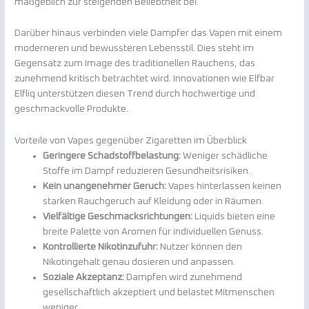
maßgeblich zur steigenden Beliebtheit bei.
Darüber hinaus verbinden viele Dampfer das Vapen mit einem
moderneren und bewussteren Lebensstil. Dies steht im
Gegensatz zum Image des traditionellen Rauchens, das
zunehmend kritisch betrachtet wird. Innovationen wie Elfbar
Elfliq unterstützen diesen Trend durch hochwertige und
geschmackvolle Produkte.
Vorteile von Vapes gegenüber Zigaretten im Überblick
Geringere Schadstoffbelastung:
Weniger schädliche
Stoffe im Dampf reduzieren Gesundheitsrisiken.
Kein unangenehmer Geruch:
Vapes hinterlassen keinen
starken Rauchgeruch auf Kleidung oder in Räumen.
Vielfältige Geschmacksrichtungen:
Liquids bieten eine
breite Palette von Aromen für individuellen Genuss.
Kontrollierte Nikotinzufuhr:
Nutzer können den
Nikotingehalt genau dosieren und anpassen.
Soziale Akzeptanz:
Dampfen wird zunehmend
gesellschaftlich akzeptiert und belastet Mitmenschen
weniger.